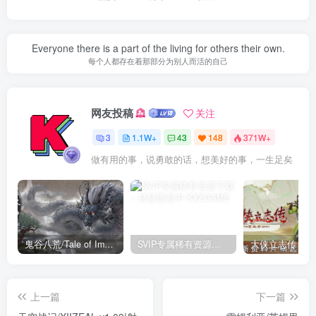
Everyone there is a part of the living for others their own.
每个人都存在着那部分为别人而活的自己
网友投稿
关注
3
1.1W+
43
148
371W+
做有用的事，说勇敢的话，想美好的事，一生足矣
鬼谷八荒/Tale of Immortal v1.2.105.259|角色扮演|容量27.4GB|免安装绿色中文版
SVIP专属稀有资源下载 – 持续更新中
上一篇
下一篇