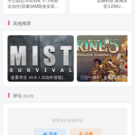
天空战记/XIIZEAL v1.09|射
雷姆利亚/莱姆里
击动作|容量58MB|免安装绿
亚/LEMURIA
色中文版
Build.16897489|射击动作|容
量33GB|免安装绿色中文版
其他推荐
迷雾求生 v0.6.1.2|动作冒险|容量24.1GB|免安装绿色英文版
评论
抢沙发
请登录后发表评论
登录
注册