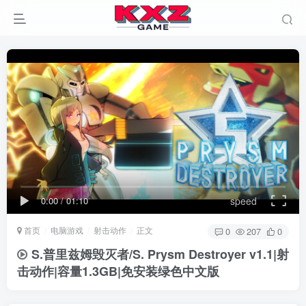
0:00
/
01:10
speed
首页
电脑游戏
射击动作
正文
0
207
0
S.普里兹姆毁灭者/S. Prysm Destroyer v1.1|射
击动作|容量1.3GB|免安装绿色中文版