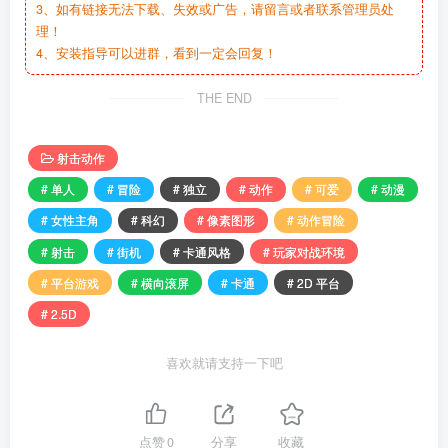
3、如有链接无法下载、失效或广告，请留言或者联系管理员处
理！
4、安装指导可以进群，看到一定会回复！
THE END
射击动作
# 单人
# 冒险
# 独立
# 动作
# 可爱
# 动漫
# 女性主角
# 科幻
# 像素图形
# 动作冒险
# 射击
# 街机
# 卡通风格
# 玩家对战环境
# 平台游戏
# 横向滚屏
# 卡通
# 2D 平台
# 2.5D
喜欢就请支持一下吧
点赞
0
分享
收藏