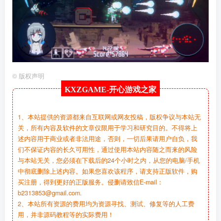
©
版权声明
KXZGAME-
开心游戏之家
1、本站提供的资源都来自互联网或网友投稿，版权争议与本站无
关，所有内容及软件的文章仅限用于学习和研究目的。不得将上
述内容用于商业或者非法用途，否则，一切后果请用户自负，我
们不保证内容的长久可用性，通过使用本站内容随之而来的风险
与本站无关，您必须在下载后的24个小时之内，从您的电脑/手机
中彻底删除上述内容。如果您喜欢该程序，请支持正版软件，购
买注册，得到更好的正版服务。侵删请致信E-mail：
b2313853@gmail.com.
2、本站所有资源的费用均为资源寻找、测试、修复等的人工费
用，并非源码教程等的实际费用！