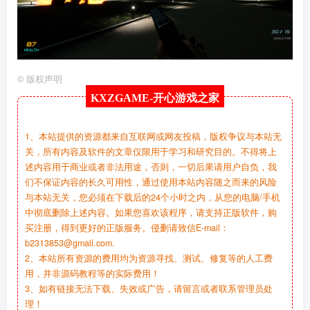
©
版权声明
KXZGAME-
开心游戏之家
1、本站提供的资源都来自互联网或网友投稿，版权争议与本站无
关，所有内容及软件的文章仅限用于学习和研究目的。不得将上
述内容用于商业或者非法用途，否则，一切后果请用户自负，我
们不保证内容的长久可用性，通过使用本站内容随之而来的风险
与本站无关，您必须在下载后的24个小时之内，从您的电脑/手机
中彻底删除上述内容。如果您喜欢该程序，请支持正版软件，购
买注册，得到更好的正版服务。侵删请致信E-mail：
b2313853@gmail.com.
2、本站所有资源的费用均为资源寻找、测试、修复等的人工费
用，并非源码教程等的实际费用！
3、如有链接无法下载、失效或广告，请留言或者联系管理员处
理！