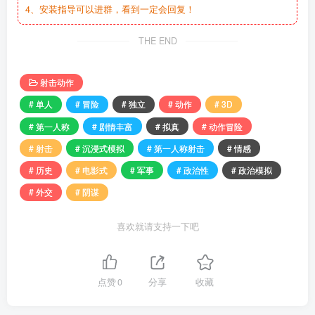
4、安装指导可以进群，看到一定会回复！
THE END
射击动作
# 单人
# 冒险
# 独立
# 动作
# 3D
# 第一人称
# 剧情丰富
# 拟真
# 动作冒险
# 射击
# 沉浸式模拟
# 第一人称射击
# 情感
# 历史
# 电影式
# 军事
# 政治性
# 政治模拟
# 外交
# 阴谋
喜欢就请支持一下吧
点赞
0
分享
收藏