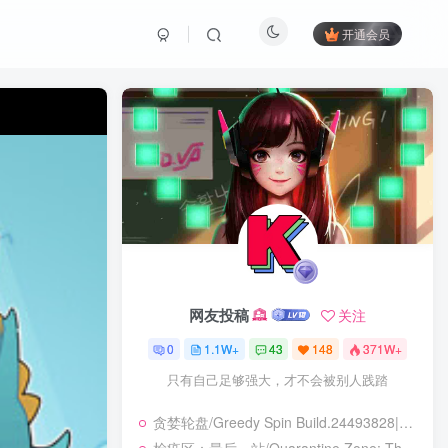
开通会员
网友投稿
关注
0
1.1W+
43
148
371W+
只有自己足够强大，才不会被别人践踏
贪婪轮盘/Greedy Spin Build.24493828|策略战棋|容量247B|免安装绿色中文版