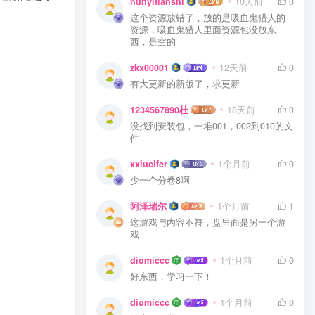
hunyitianshi
10天前
0
这个资源放错了，放的是吸血鬼猎人的
资源，吸血鬼猎人里面资源包没放东
西，是空的
zkx00001
12天前
0
有大更新的新版了，求更新
1234567890杜
18天前
0
没找到安装包，一堆001，002到010的文
件
xxlucifer
1个月前
0
少一个分卷8啊
阿泽瑞尔
1个月前
1
这游戏与内容不符，盘里面是另一个游
戏
diomiccc
1个月前
0
好东西，学习一下！
diomiccc
1个月前
0