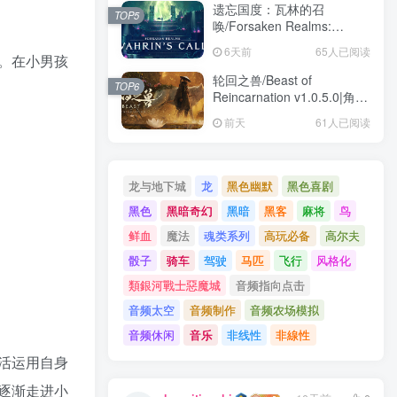
遗忘国度：瓦林的召
TOP5
唤/Forsaken Realms:
Vahrin’s Call
6天前
65人已阅读
。在小男孩
Build.24413366|角色扮演|容
量19.6GB|免安装绿色中文版
轮回之兽/Beast of
TOP6
Reincarnation v1.0.5.0|角色
扮演|容量32.6GB|免安装绿
前天
61人已阅读
色中文版
龙与地下城
龙
黑色幽默
黑色喜剧
黑色
黑暗奇幻
黑暗
黑客
麻将
鸟
鲜血
魔法
魂类系列
高玩必备
高尔夫
骰子
骑车
驾驶
马匹
飞行
风格化
類銀河戰士惡魔城
音频指向点击
音频太空
音频制作
音频农场模拟
音频休闲
音乐
非线性
非線性
活运用自身
逐渐走进小