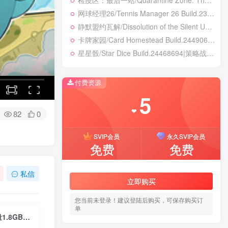
检疫区：最后一站/Quarantine Zone: The Last Check v1.1.13.1981|模拟经营|容量12.7GB|免安装绿色中文版
网球经理26/Tennis Manager 26 Build.23764728|体育竞速|容量4.1GB|免安装绿色中文版
静默盟约瓦解/Dissolution of the Silent Union Build.24450155|恐怖冒险|容量1GB|免安装绿色中文版
卡牌家园/Card Homestead Build.24490632|策略战棋|容量1.3GB|免安装绿色中文版
星星骰/Star Dice Build.24468694|策略战棋|容量511B|免安装绿色中文版
付费资源
5
❤
82
0
SVIP会员
永久SVIP会员
免费
免费
私信
立即购买
您当前未登录！建议登陆后购买，可保存购买订
单
变色龙童绘历险/Doodle Adventure of Chameleon v1.0.0|动作冒险|容量1.8GB|免安装绿色中文版