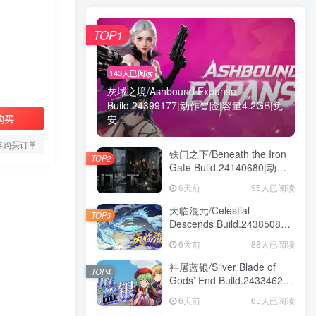
TOP1
143人已阅读
灰域之境/Ashbound Expanse
Build.24399177|动作冒险|容量4.2GB|免
购买
安...
存购买订单
铁门之下/Beneath the Iron
TOP2
Gate Build.24140680|动作
冒险|容量5.7GB|免安装绿色
6天前
95人已阅读
中文版
天临混元/Celestial
TOP3
Descends Build.24385086|
策略战棋|容量11.4GB|免安
6天前
88人已阅读
装绿色中文版
神屠蓝银/Silver Blade of
TOP4
Gods’ End Build.24334624|
角色扮演|容量1.8GB|免安装
6天前
65人已阅读
绿色中文版