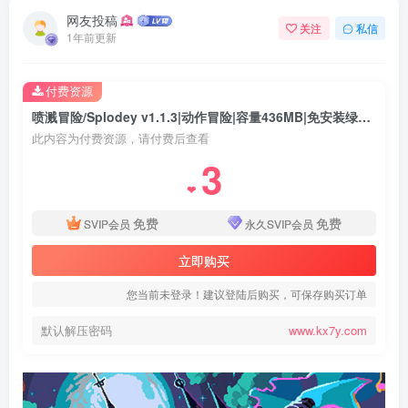
网友投稿
关注
私信
1年前更新
付费资源
喷溅冒险/Splodey v1.1.3|动作冒险|容量436MB|免安装绿色中文版
此内容为付费资源，请付费后查看
3
❤
免费
免费
SVIP会员
永久SVIP会员
立即购买
您当前未登录！建议登陆后购买，可保存购买订单
默认解压密码
www.kx7y.com