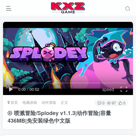
0:00
/
00:52
speed
首页
电脑游戏
动作冒险
正文
0
97
0
喷溅冒险/Splodey v1.1.3|动作冒险|容量
436MB|免安装绿色中文版