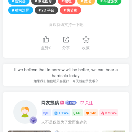
# 控制器
# 像素图形
# 物理
# 魔法
# 平台游戏
# 横向滚屏
# 2D 平台
# 快节奏
喜欢就请支持一下吧
点赞
0
分享
收藏
If we believe that tomorrow will be better, we can bear a
hardship today.
如果我们相信明天会更好，今天就能承受艰辛
网友投稿
关注
0
1.1W+
43
148
372W+
人不是仅仅为了爱而生存的