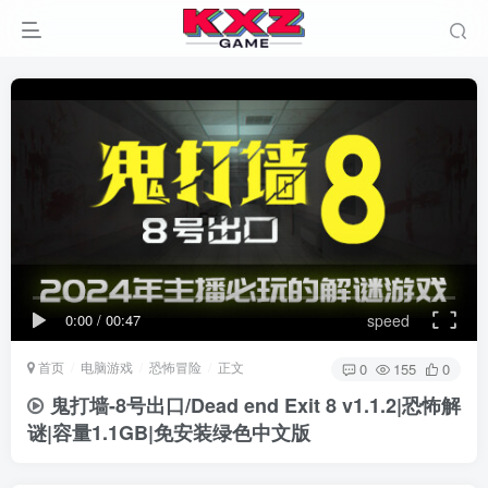
0:00
/
00:47
speed
首页
电脑游戏
恐怖冒险
正文
0
155
0
鬼打墙-8号出口/Dead end Exit 8 v1.1.2|恐怖解
谜|容量1.1GB|免安装绿色中文版