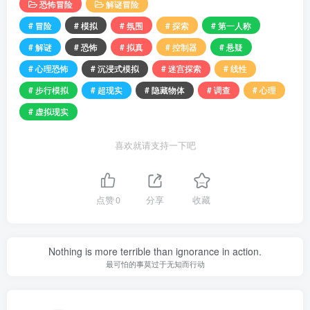
恐怖冒险
解谜冒险
# 冒险
# 模拟
# 氛围
# 探索
# 第一人称
# 解谜
# 恐怖
# 拟真
# 控制器
# 悬疑
# 心理恐怖
# 沉浸式模拟
# 迷宫探索
# 线性
# 步行模拟
# 超现实
# 隐藏物体
# 调查
# 心理
# 虚拟现实
喜欢就请支持一下吧
点赞
0
分享
收藏
Nothing is more terrible than ignorance in action.
最可怕的事莫过于无知而行动