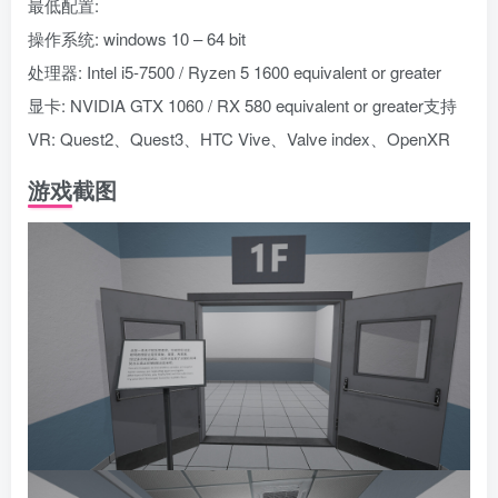
最低配置:
操作系统: windows 10 – 64 bit
处理器: Intel i5-7500 / Ryzen 5 1600 equivalent or greater
显卡: NVIDIA GTX 1060 / RX 580 equivalent or greater支持
VR: Quest2、Quest3、HTC Vive、Valve index、OpenXR
游戏截图