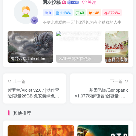
网友投稿
关注
0
1.1W+
43
148
372W+
不要让糟糕的一天让你误以为有个糟糕的人生
鬼谷八荒/Tale of Immortal v1.2.105.259|角色扮演|容量27.4GB|免安装绿色中文版
SVIP专属稀有资源下载 – 持续更新中
上一篇
下一篇
紫罗兰/Violet v2.0.1|动作冒
基因恐慌/Genopanic
险|容量28GB|免安装绿色中
v1.077S|解谜冒险|容量1GB|
文版
免安装绿色中文版
其他推荐