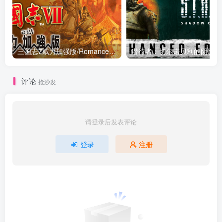
三国志7威力加强版/Romance of the Three Kingdoms VII with Power Up Kit Build.2278666|策略战棋|容量345MB|免安装绿色中文版
潜行者：切尔诺
评论
抢沙发
请登录后发表评论
登录
注册