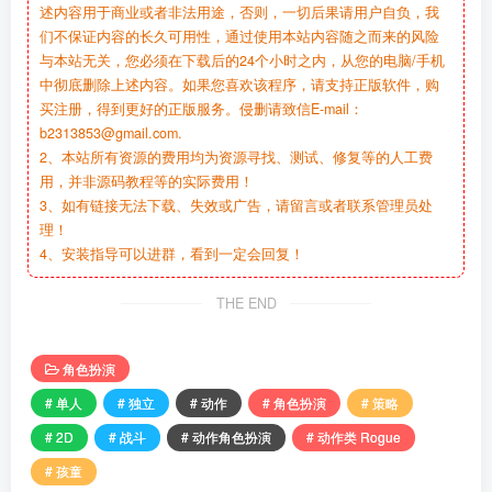
1、本站提供的资源都来自互联网或网友投稿，版权争议与本站无
关，所有内容及软件的文章仅限用于学习和研究目的。不得将上
述内容用于商业或者非法用途，否则，一切后果请用户自负，我
们不保证内容的长久可用性，通过使用本站内容随之而来的风险
与本站无关，您必须在下载后的24个小时之内，从您的电脑/手机
中彻底删除上述内容。如果您喜欢该程序，请支持正版软件，购
买注册，得到更好的正版服务。侵删请致信E-mail：
b2313853@gmail.com.
2、本站所有资源的费用均为资源寻找、测试、修复等的人工费
用，并非源码教程等的实际费用！
3、如有链接无法下载、失效或广告，请留言或者联系管理员处
理！
4、安装指导可以进群，看到一定会回复！
THE END
角色扮演
# 单人
# 独立
# 动作
# 角色扮演
# 策略
# 2D
# 战斗
# 动作角色扮演
# 动作类 Rogue