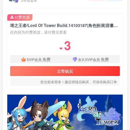
网友投稿
关注
私信
2年前发布
付费资源
塔之王者/Lord Of Tower Build.14103187|角色扮演|容量494MB|免安装绿色中文版
此内容为付费资源，请付费后查看
3
❤
免费
免费
SVIP会员
永久SVIP会员
立即购买
您当前未登录！建议登陆后购买，可保存购买订单