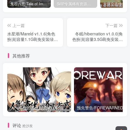
鬼谷八荒/Tale of Immortal v1.2.105.259|角色扮演|容量27.4GB|免安装绿色中文版
SVIP专属稀有资源下载 – 持续更新中
上一篇
下一篇
水星潮/Mareld v1.1.6|角色
冬眠/hibernation v1.0.0|角
扮演|容量1.1GB|免安装绿色
色扮演|容量3.5GB|免安装绿
中文版
色中文版
其他推荐
人气声优的养成方式 v1.01|视觉小说|容量2.4GB|免安装绿色中文版