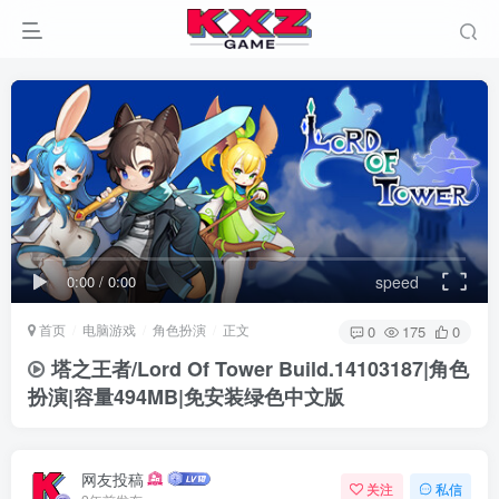
0:00
/
00:53
speed
首页
电脑游戏
角色扮演
正文
0
175
0
塔之王者/Lord Of Tower Build.14103187|角色
扮演|容量494MB|免安装绿色中文版