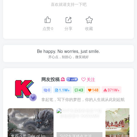
喜欢就请支持一下吧
点赞
0
分享
收藏
Be happy. No worries, just smile.
开心点，别担心，微笑就好
网友投稿
关注
0
1.1W+
43
148
371W+
拿起笔，写下你的梦想，你的人生就从此刻起航
鬼谷八荒/Tale of Immortal v1.2.105.259|角色扮演|容量27.4GB|免安装绿色中文版
SVIP专属稀有资源下载 – 持续更新中