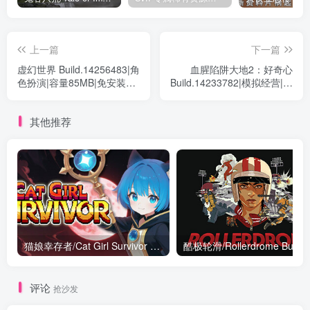
上一篇
下一篇
虚幻世界 Build.14256483|角
血腥陷阱大地2：好奇心
色扮演|容量85MB|免安装绿
Build.14233782|模拟经营|容
色中文版
量1GB|免安装绿色中文版
其他推荐
猫娘幸存者/Cat Girl Survivor Build.21256170|动作冒险|容量548MB|免安装绿色中文版
评论
抢沙发