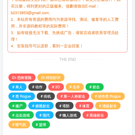
买注册，得到更好的正版服务。侵删请致信E-mail：
b2313853@gmail.com.
2、本站所有资源的费用均为资源寻找、测试、修复等的人工费
用，并非源码教程等的实际费用！
3、如有链接无法下载、失效或广告，请留言或者联系管理员处
理！
4、安装指导可以进群，看到一定会回复！
THE END
恐怖冒险
特别好评
# 单人
# 动作
# 3D
# 生存
# 射击
# 类 Rogue
# 街机
# 第一人称射击
# 动作类 Rogue
# 僵尸
# 俯视射击
# 塔防
# 体育
# 清版射击
# 点击游戏
# 现代
# 懒人游戏
# 英雄射击
# 喷气机
# 篮球