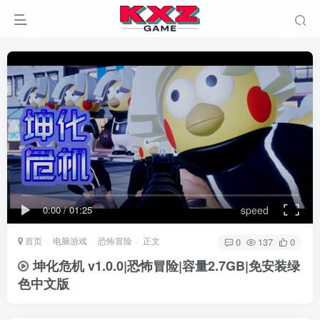
0:00
/
01:25
speed
首页
电脑游戏
恐怖冒险
正文
0
137
0
坤化危机 v1.0.0|恐怖冒险|容量2.7GB|免安装绿
色中文版