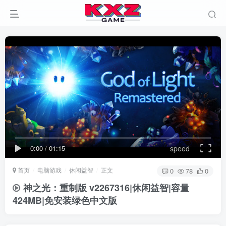
0:00
/
01:15
speed
首页
电脑游戏
休闲益智
正文
0
78
0
神之光：重制版 v2267316|休闲益智|容量
424MB|免安装绿色中文版