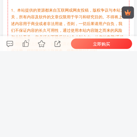
1、本站提供的资源都来自互联网或网友投稿，版权争议与本站无
关，所有内容及软件的文章仅限用于学习和研究目的。不得将上
述内容用于商业或者非法用途，否则，一切后果请用户自负，我
们不保证内容的长久可用性，通过使用本站内容随之而来的风险
与本站无关，您必须在下载后的24个小时之内，从您的电脑/手机
0
立即购买
中彻底删除上述内容。如果您喜欢该程序，请支持正版软件，购
买注册，得到更好的正版服务。侵删请致信E-mail：
b2313853@gmail.com.
2、本站所有资源的费用均为资源寻找、测试、修复等的人工费
用，并非源码教程等的实际费用！
3、如有链接无法下载、失效或广告，请留言或者联系管理员处
理！
4、安装指导可以进群，看到一定会回复！
THE END
休闲益智
# 独立
# 休闲
# 解谜