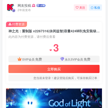
网友投稿
关注
私信
2年前发布
付费资源
神之光：重制版 v2267316|休闲益智|容量424MB|免安装绿色中文版
此内容为付费资源，请付费后查看
3
❤
免费
免费
SVIP会员
永久SVIP会员
立即购买
您当前未登录！建议登陆后购买，可保存购买订单