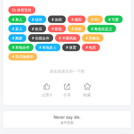
体育竞技
# 单人
# 动作
# 休闲
# 模拟
# 3D
# 可爱
# 多人
# 欢乐
# 彩色
# 街机
# 角色自定义
# 阖家
# 在线合作
# 卡通风格
# 风格化
# 本地合作
# 本地多人
# 体育
# 电竞
# 美式橄榄球
喜欢就请支持一下吧
点赞
0
分享
收藏
Never say die.
永不言弃