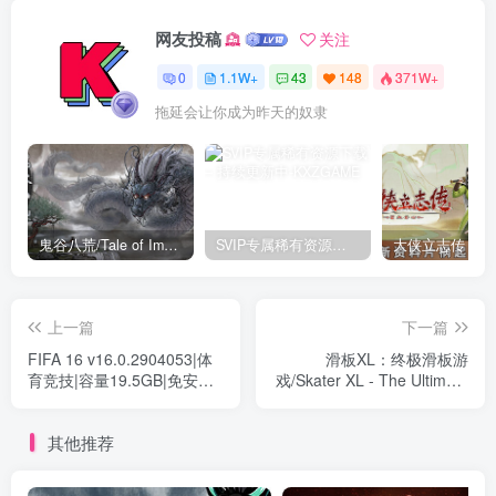
网友投稿
关注
0
1.1W+
43
148
371W+
拖延会让你成为昨天的奴隶
鬼谷八荒/Tale of Immortal v1.2.105.259|角色扮演|容量27.4GB|免安装绿色中文版
SVIP专属稀有资源下载 – 持续更新中
上一篇
下一篇
FIFA 16 v16.0.2904053|体
滑板XL：终极滑板游
育竞技|容量19.5GB|免安装
戏/Skater XL - The Ultimate
绿色中文版
Skateboarding Game
Build.14469161|体育竞技|容
其他推荐
量5.1GB|免安装绿色中文版