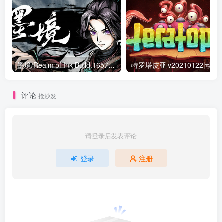
墨境/Realm of Ink Build.16574653|动作冒险|容量5GB|免安装绿色中文版
特罗塔皮亚 v20210122
评论
抢沙发
请登录后发表评论
登录
注册