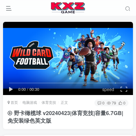
0:00
/
00:30
speed
首页
电脑游戏
体育竞技
正文
0
79
0
野卡橄榄球 v20240423|体育竞技|容量6.7GB|
免安装绿色英文版