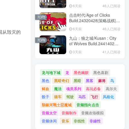
Build.24404863|模拟经营|容
6天前
46人已阅读
量8GB|免安装绿色中文版
点击时代/Age of Clicks
TOP5
Build.24320428|策略战棋|容
量595MB|免安装绿色中文版
6天前
46人已阅读
国从毁灭的
九山：狼之城/Kusan : City
TOP6
of Wolves Build.24414028|
动作冒险|容量1.6GB|免安装
3天前
41人已阅读
绿色中文版
龙与地下城
龙
黑色幽默
黑色喜剧
黑色
黑暗奇幻
黑暗
黑客
麻将
鸟
鲜血
魔法
魂类系列
高玩必备
高尔夫
骰子
骑车
驾驶
马匹
飞行
风格化
類銀河戰士惡魔城
音频指向点击
音频太空
音频制作
音频农场模拟
音频休闲
音乐
非线性
非線性