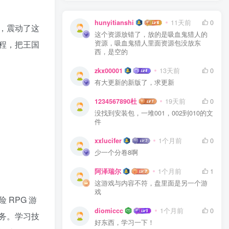
hunyitianshi
11天前
0
，震动了这
这个资源放错了，放的是吸血鬼猎人的
资源，吸血鬼猎人里面资源包没放东
程，把王国
西，是空的
zkx00001
13天前
0
有大更新的新版了，求更新
1234567890杜
19天前
0
没找到安装包，一堆001，002到010的文
件
xxlucifer
1个月前
0
少一个分卷8啊
阿泽瑞尔
1个月前
1
这游戏与内容不符，盘里面是另一个游
戏
RPG 游
diomiccc
1个月前
0
务。学习技
好东西，学习一下！