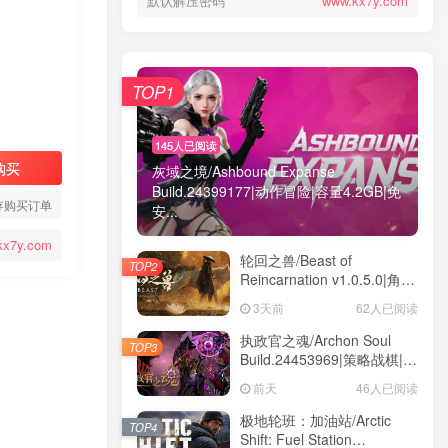
默认解压密码
www.kx7y.com
TOP1
145人已阅读
购买
灰域之境/Ashbound Expanse
Build.24399177|动作冒险|容量4.2GB|免
存购买订单
安...
kx7y.com
轮回之兽/Beast of
TOP2
Reincarnation v1.0.5.0|角色
扮演|容量32.6GB|免安装绿
3天前
62人已阅读
色中文版
执政官之魂/Archon Soul
TOP3
Build.24453969|策略战棋|容
量3GB|免安装绿色中文版
前天
46人已阅读
极地轮班：加油站/Arctic
TOP4
Shift: Fuel Station