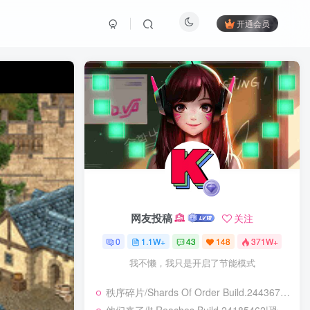
开通会员
网友投稿
关注
0
1.1W+
43
148
371W+
我不懒，我只是开启了节能模式
秩序碎片/Shards Of Order Build.24436710|角色扮演|容量2.9GB|免安装绿色中文版