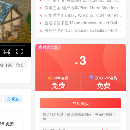
他们来了/It Reaches Build.24185462|恐怖冒险|容量5GB|免安装绿色中文版
像素三国-僵尸地牢/Pixel Three Kingdoms: Zombie Dungeon Build.24007867|动作冒险|容量354B|免安装绿色中文版
幻想世界/Fantasy World Build.24446491|策略战棋|容量3.8GB|免安装绿色中文版
普通话智多星/MandarinMastermind Build.24053068|动作冒险|容量5.5GB|免安装绿色中文版
最后的飞船/Last Spaceship Build.24432237|解谜冒险|容量1.7GB|免安装绿色中文版
付费资源
3
❤
190
0
SVIP会员
永久SVIP会员
免费
免费
私信
立即购买
您当前未登录！建议登陆后购买，可保存购买订
单
王国英雄3/Hero of the Kingdom III Build.17129718|角色扮演|容量532MB|免安装绿色中文版