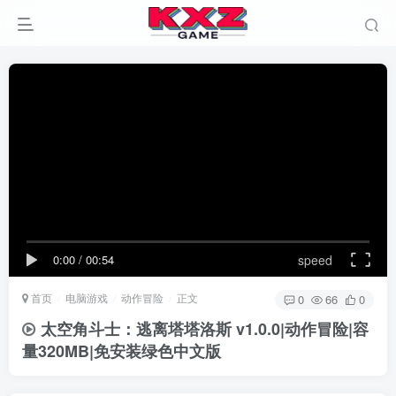
0:00
/
00:54
speed
首页
电脑游戏
动作冒险
正文
0
66
0
太空角斗士：逃离塔塔洛斯 v1.0.0|动作冒险|容
量320MB|免安装绿色中文版