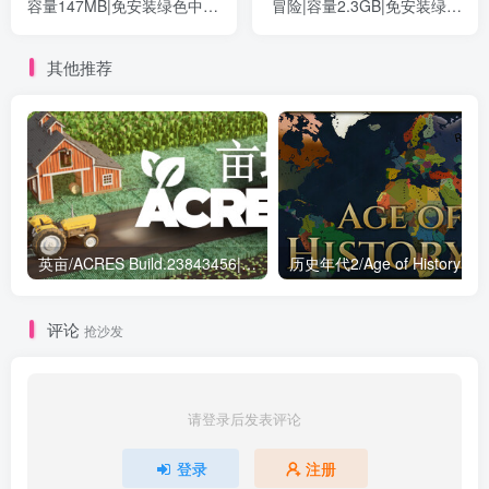
容量147MB|免安装绿色中文
冒险|容量2.3GB|免安装绿色
版
英文版
其他推荐
英亩/ACRES Build.23843456|模拟经营|容量1.6GB|免安装绿色中文版
历史年代2/Age 
评论
抢沙发
请登录后发表评论
登录
注册