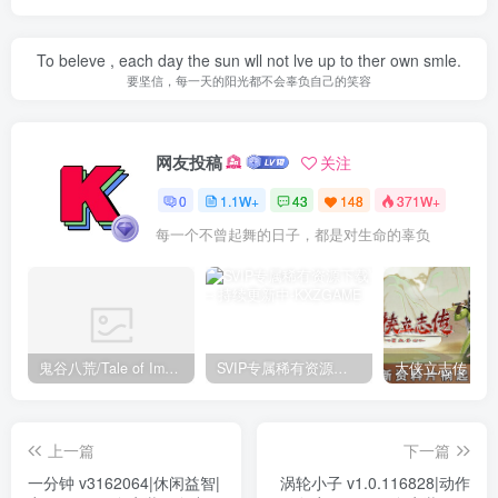
To beleve , each day the sun wll not lve up to ther own smle.
要坚信，每一天的阳光都不会辜负自己的笑容
网友投稿
关注
0
1.1W+
43
148
371W+
每一个不曾起舞的日子，都是对生命的辜负
鬼谷八荒/Tale of Immortal v1.2.105.259|角色扮演|容量27.4GB|免安装绿色中文版
SVIP专属稀有资源下载 – 持续更新中
上一篇
下一篇
一分钟 v3162064|休闲益智|
涡轮小子 v1.0.116828|动作