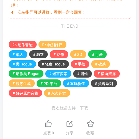
理！
4、安装指导可以进群，看到一定会回复！
THE END
动作冒险
特别好评
# 单人
# 独立
# 动作
# 2D
# 可爱
# 类 Rogue
# 轻度 Rogue
# 手绘
# 砍杀
# 动作类 Rogue
# 迷宫探索
# 困难
# 横向滚屏
# 程序生成
# 2D 平台
# 重玩价值
# 类魂系列
# 好评原声音轨
# 永久死亡
喜欢就请支持一下吧
点赞
0
分享
收藏