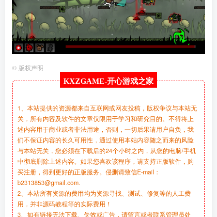
©
版权声明
KXZGAME-
开心游戏之家
1、本站提供的资源都来自互联网或网友投稿，版权争议与本站无
关，所有内容及软件的文章仅限用于学习和研究目的。不得将上
述内容用于商业或者非法用途，否则，一切后果请用户自负，我
们不保证内容的长久可用性，通过使用本站内容随之而来的风险
与本站无关，您必须在下载后的24个小时之内，从您的电脑/手机
中彻底删除上述内容。如果您喜欢该程序，请支持正版软件，购
买注册，得到更好的正版服务。侵删请致信E-mail：
b2313853@gmail.com.
2、本站所有资源的费用均为资源寻找、测试、修复等的人工费
用，并非源码教程等的实际费用！
3、如有链接无法下载、失效或广告，请留言或者联系管理员处