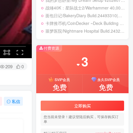
我的梦想卧室/My Dream Setup v20260718|休闲益智|容量3GB|免安装绿色中文版
战锤40K：星际战士2/Warhammer 40,000: Space Marine 2 v14.0.0.1|动作冒险|容量214.5GB|免安装绿色中文版
面包日记/BakeryDiary Build.24493310|模拟经营|容量265B|免安装绿色中文版
卡牌推币机/CoinDecker ~Deck Building Pusher~ Build.24470236|休闲益智|容量293B|免安装绿色中文版
噩梦医院/Nightmare Hospital Build.24328768|恐怖冒险|容量1.9GB|免安装绿色中文版
付费资源
3
❤
209
0
SVIP会员
永久SVIP会员
免费
免费
私信
立即购买
您当前未登录！建议登陆后购买，可保存购买订
单