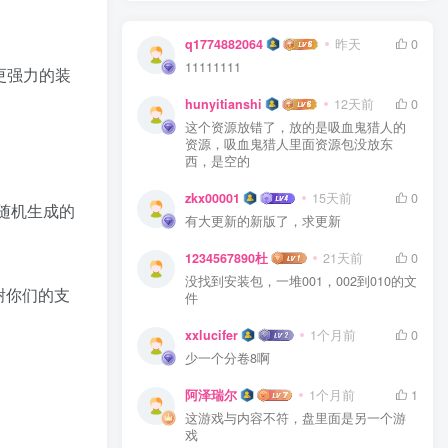
q1774882064
昨天
0
11111111
取更强力的装
hunyitianshi
12天前
0
这个资源放错了，放的是吸血鬼猎人的
资源，吸血鬼猎人里面资源包没放东
西，是空的
zkx00001
15天前
0
随机生成的
有大更新的新版了，求更新
1234567890杜
21天前
0
没找到安装包，一堆001，002到010的文
谢你们的支
件
xxlucifer
1个月前
0
少一个分卷8啊
阿泽瑞尔
1个月前
1
这游戏与内容不符，盘里面是另一个游
戏