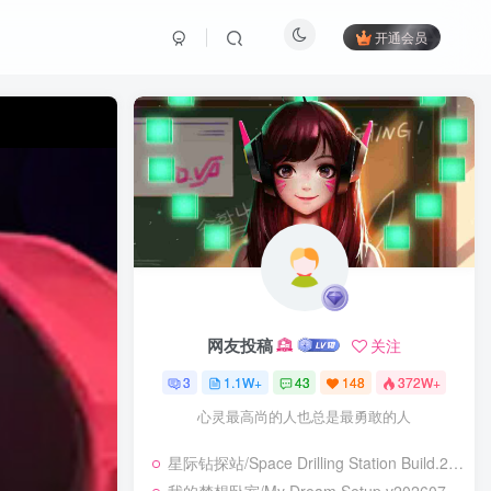
开通会员
网友投稿
关注
3
1.1W+
43
148
372W+
心灵最高尚的人也总是最勇敢的人
星际钻探站/Space Drilling Station Build.24499442|模拟经营|容量1.7GB|免安装绿色中文版