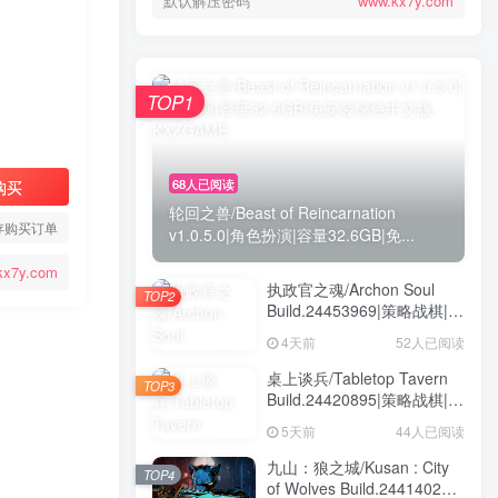
默认解压密码
www.kx7y.com
TOP1
68人已阅读
购买
轮回之兽/Beast of Reincarnation
存购买订单
v1.0.5.0|角色扮演|容量32.6GB|免...
kx7y.com
执政官之魂/Archon Soul
TOP2
Build.24453969|策略战棋|容
量3GB|免安装绿色中文版
4天前
52人已阅读
桌上谈兵/Tabletop Tavern
TOP3
Build.24420895|策略战棋|容
量5.9GB|免安装绿色中文版
5天前
44人已阅读
九山：狼之城/Kusan : City
TOP4
of Wolves Build.24414028|