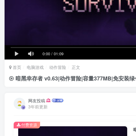
0:00
/
01:09
首页
电脑游戏
动作冒险
正文
暗黑幸存者 v0.63|动作冒险|容量377MB|免安装
网友投稿
3年前更新
付费资源