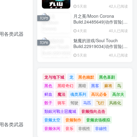
动作冒险|容量1.6GB|免安装
5天前
42人已阅读
绿色中文版
月之冕/Moon Corona
TOP5
Build.24485649|动作冒险|容
量12.1GB|免安装绿色中文版
4天前
40人已阅读
用各类武器
魅魔的游戏/Soul Touch
TOP6
Build.22919034|动作冒险|容
量57.5GB|免安装绿色中文版
5天前
40人已阅读
龙与地下城
龙
黑色幽默
黑色喜剧
黑色
黑暗奇幻
黑暗
黑客
麻将
鸟
鲜血
魔法
魂类系列
高玩必备
高尔夫
骰子
骑车
驾驶
马匹
飞行
风格化
類銀河戰士惡魔城
音频指向点击
音频太空
音频制作
音频农场模拟
用各类武器
音频休闲
音乐
非线性
非線性