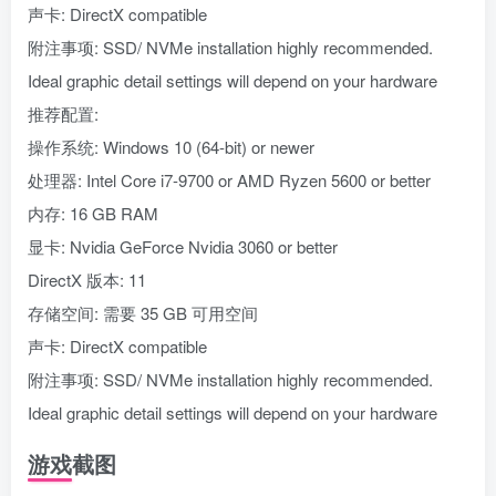
声卡: DirectX compatible
附注事项: SSD/ NVMe installation highly recommended.
Ideal graphic detail settings will depend on your hardware
推荐配置:
操作系统: Windows 10 (64-bit) or newer
处理器: Intel Core i7-9700 or AMD Ryzen 5600 or better
内存: 16 GB RAM
显卡: Nvidia GeForce Nvidia 3060 or better
DirectX 版本: 11
存储空间: 需要 35 GB 可用空间
声卡: DirectX compatible
附注事项: SSD/ NVMe installation highly recommended.
Ideal graphic detail settings will depend on your hardware
游戏截图