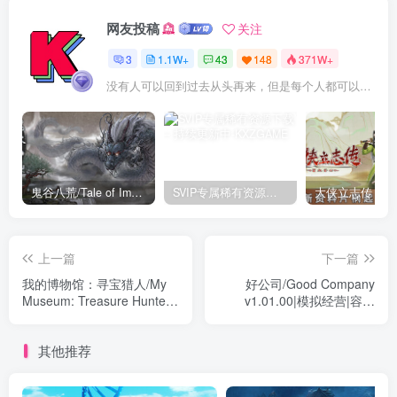
网友投稿
关注
3
1.1W+
43
148
371W+
没有人可以回到过去从头再来，但是每个人都可以从今天开始，创造一个全新的结局
鬼谷八荒/Tale of Immortal v1.2.105.259|角色扮演|容量27.4GB|免安装绿色中文版
SVIP专属稀有资源下载 – 持续更新中
上一篇
下一篇
我的博物馆：寻宝猎人/My
好公司/Good Company
Museum: Treasure Hunter
v1.01.00|模拟经营|容量
v1.3.1b|模拟经营|容量
1.2GB|免安装绿色中文版
21.8GB|免安装绿色中文版
其他推荐