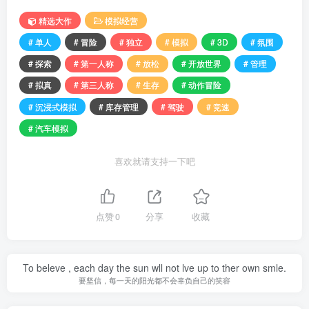
精选大作
模拟经营
# 单人
# 冒险
# 独立
# 模拟
# 3D
# 氛围
# 探索
# 第一人称
# 放松
# 开放世界
# 管理
# 拟真
# 第三人称
# 生存
# 动作冒险
# 沉浸式模拟
# 库存管理
# 驾驶
# 竞速
# 汽车模拟
喜欢就请支持一下吧
点赞
0
分享
收藏
To beleve , each day the sun wll not lve up to ther own smle.
要坚信，每一天的阳光都不会辜负自己的笑容