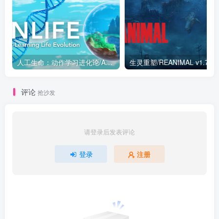
人工生命：动作学习进化论/ANLIFE v1.0.7|模拟经营|容量659MB|免安装绿色中文版
生灵重塑/REANIMAL v
评论
抢沙发
请登录后发表评论
登录
注册