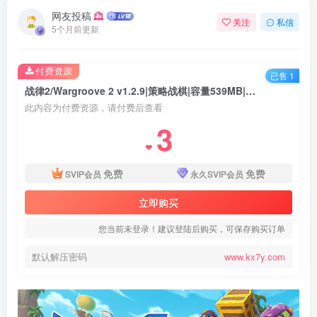
网友投稿
关注
私信
5个月前更新
付费资源
已售 1
战律2/Wargroove 2 v1.2.9|策略战棋|容量539MB|免安装绿色中文版
此内容为付费资源，请付费后查看
3
❤
免费
免费
SVIP会员
永久SVIP会员
立即购买
您当前未登录！建议登陆后购买，可保存购买订单
默认解压密码
www.kx7y.com