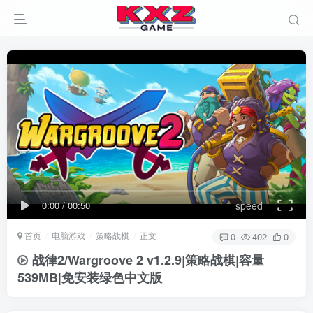
0:00
/
00:50
speed
首页
电脑游戏
策略战棋
正文
0
402
0
战律2/Wargroove 2 v1.2.9|策略战棋|容量
539MB|免安装绿色中文版