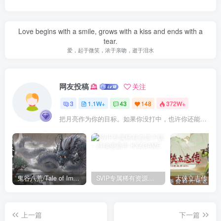
Love begins with a smile, grows with a kiss and ends with a
tear.
爱，起于微笑，浓于亲吻，逝于泪水
网友投稿
关注
3
1.1W+
43
148
372W+
把月亮作为你的目标。如果你没打中，也许你还能打中星星
鬼谷八荒/Tale of Immortal v1.2.105.259|角色扮演|容量27.4GB|免安装绿色中文版
SVIP专属稀有资源下载 – 持续更新中
上一篇
下一篇