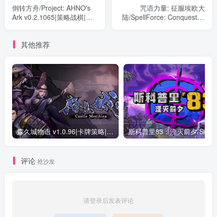
倒转方舟/Project: AHNO's
咒语力量: 征服埃欧大
Ark v0.2.1065|策略战棋|容
陆/SpellForce: Conquest of
量3.1GB|免安装绿色中文版
Eo v01.10.31986|策略战棋|
容量8.2GB|免安装绿色中文
其他推荐
版
森久城物语 v1.0.96|卡牌策略|容量1GB|免安装绿色中文版
斯科普里83：
评论
抢沙发
请登录后发表评论