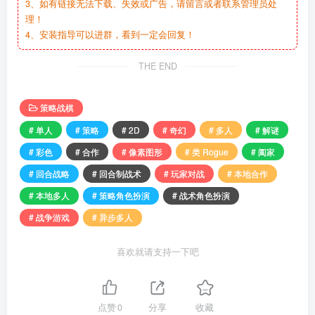
3、如有链接无法下载、失效或广告，请留言或者联系管理员处
理！
4、安装指导可以进群，看到一定会回复！
THE END
策略战棋
# 单人
# 策略
# 2D
# 奇幻
# 多人
# 解谜
# 彩色
# 合作
# 像素图形
# 类 Rogue
# 阖家
# 回合战略
# 回合制战术
# 玩家对战
# 本地合作
# 本地多人
# 策略角色扮演
# 战术角色扮演
# 战争游戏
# 异步多人
喜欢就请支持一下吧
点赞
0
分享
收藏