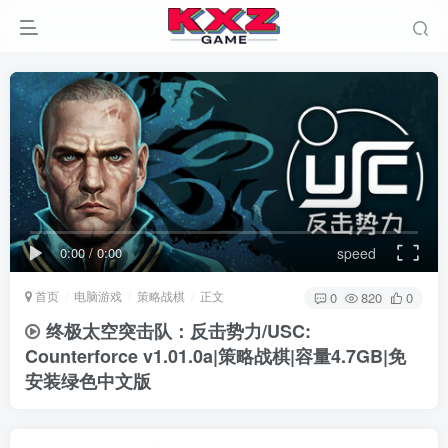
0:00
/
0:00
speed
首页
电脑游戏
策略战棋
正文
0
820
0
终极太空突击队：反击势力/USC:
Counterforce v1.01.0a|策略战棋|容量4.7GB|免
安装绿色中文版