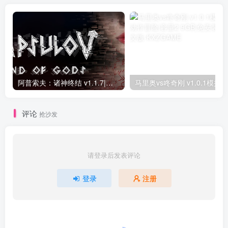
其他推荐
阿普索夫：诸神终结 v1.1.7|解谜冒险|容量8.3GB|免安装绿色中文版
评论
抢沙发
请登录后发表评论
登录
注册