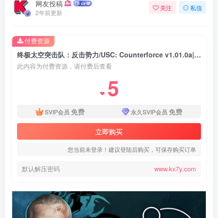
网友投稿
关注
私信
2年前更新
付费资源
终极太空突击队：反击势力/USC: Counterforce v1.01.0a|策略战棋|容量4.7GB|免安装绿色中文版
此内容为付费资源，请付费后查看
5
❤
免费
免费
SVIP会员
永久SVIP会员
立即购买
您当前未登录！建议登陆后购买，可保存购买订单
默认解压密码
www.kx7y.com