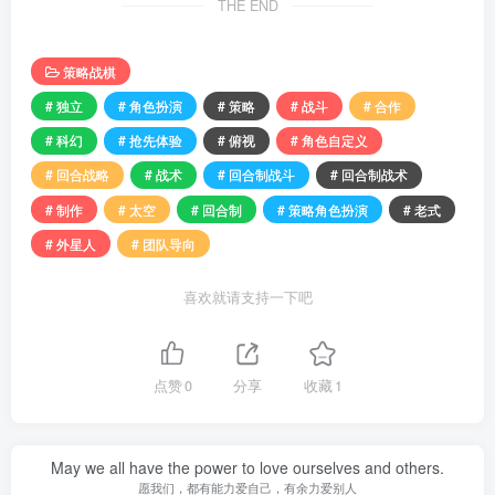
THE END
策略战棋
# 独立
# 角色扮演
# 策略
# 战斗
# 合作
# 科幻
# 抢先体验
# 俯视
# 角色自定义
# 回合战略
# 战术
# 回合制战斗
# 回合制战术
# 制作
# 太空
# 回合制
# 策略角色扮演
# 老式
# 外星人
# 团队导向
喜欢就请支持一下吧
点赞
0
分享
收藏
1
Suffer all the pain can destroy a person, but it also can kill the
pain.