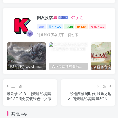
一切痛苦能够毁灭人，然而受苦的人也能把痛苦消灭
网友投稿
关注
3
1.1W+
43
148
371W+
我们都在被这个世界温柔的爱着
鬼谷八荒/Tale of Immortal v1.2.105.259|角色扮演|容量27.4GB|免安装绿色中文版
SVIP专属稀有资源下载 – 持续更新中
上一篇
下一篇
履云录 v0.8.11|策略战棋|容
战锤西格玛时代:风暴之地
量2.3GB|免安装绿色中文版
v1.3|策略战棋|容量5GB|免
安装绿色中文版