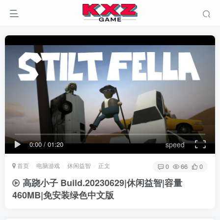
0:00
/
01:20
speed
首页
电脑游戏
休闲益智
正文
0
66
0
高跷小子 Build.20230629|休闲益智|容量
460MB|免安装绿色中文版