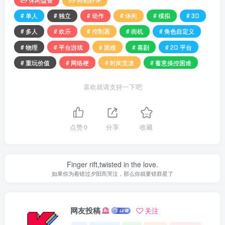
# 单人
# 独立
# 动作
# 休闲
# 模拟
# 3D
# 多人
# 欢乐
# 控制器
# 街机
# 角色自定义
# 物理
# 平台游戏
# 困难
# 喜剧
# 2D 平台
# 重玩价值
# 网络梗
# 时间竞速
# 蓄意操控困难
喜欢就请支持一下吧
点赞
0
分享
收藏
Finger rift,twisted in the love.
如果你为着错过夕阳而哭泣，那么你就要错群星了
网友投稿
关注