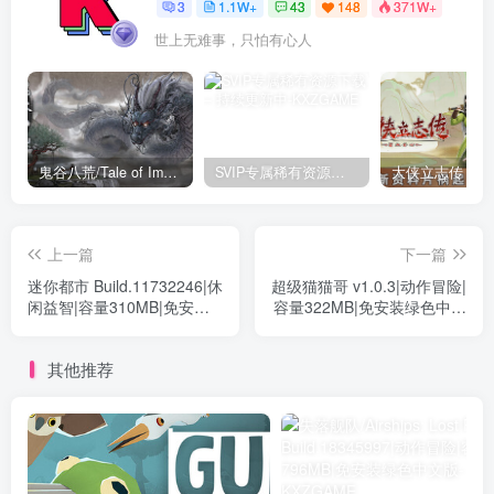
3
1.1W+
43
148
371W+
世上无难事，只怕有心人
鬼谷八荒/Tale of Immortal v1.2.105.259|角色扮演|容量27.4GB|免安装绿色中文版
SVIP专属稀有资源下载 – 持续更新中
上一篇
下一篇
迷你都市 Build.11732246|休
超级猫猫哥 v1.0.3|动作冒险|
闲益智|容量310MB|免安装
容量322MB|免安装绿色中文
绿色中文版
版
其他推荐