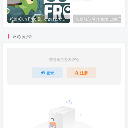
枪蛙/Gun Frog Build.21127081|动作冒险|容量577MB|免安装绿色中文版
失落舰队
评论
抢沙发
请登录后发表评论
登录
注册