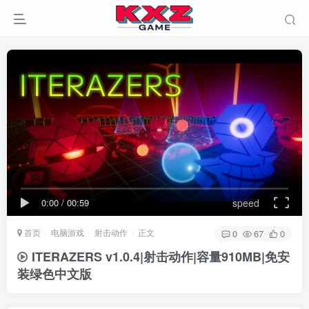
0:00
/
00:59
speed
首页
电脑游戏
射击动作
正文
0
67
0
ITERAZERS v1.0.4|射击动作|容量910MB|免安
装绿色中文版