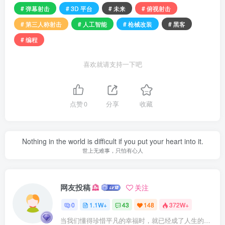
# 弹幕射击
# 3D 平台
# 未来
# 俯视射击
# 第三人称射击
# 人工智能
# 枪械改装
# 黑客
# 编程
喜欢就请支持一下吧
点赞
0
分享
收藏
Nothing in the world is difficult if you put your heart into it.
世上无难事，只怕有心人
网友投稿
关注
0
1.1W+
43
148
372W+
当我们懂得珍惜平凡的幸福时，就已经成了人生的赢家