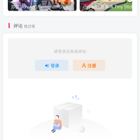
苏美尔六人组/Sumerian Six v1.0.0|策略模拟|容量28GB|免安装绿色中文版
小小贴纸故事/A Tiny Stic
评论
抢沙发
请登录后发表评论
登录
注册