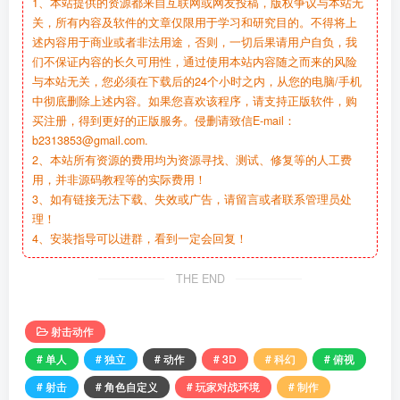
1、本站提供的资源都来自互联网或网友投稿，版权争议与本站无
关，所有内容及软件的文章仅限用于学习和研究目的。不得将上
述内容用于商业或者非法用途，否则，一切后果请用户自负，我
们不保证内容的长久可用性，通过使用本站内容随之而来的风险
与本站无关，您必须在下载后的24个小时之内，从您的电脑/手机
中彻底删除上述内容。如果您喜欢该程序，请支持正版软件，购
买注册，得到更好的正版服务。侵删请致信E-mail：
b2313853@gmail.com.
2、本站所有资源的费用均为资源寻找、测试、修复等的人工费
用，并非源码教程等的实际费用！
3、如有链接无法下载、失效或广告，请留言或者联系管理员处
理！
4、安装指导可以进群，看到一定会回复！
THE END
射击动作
# 单人
# 独立
# 动作
# 3D
# 科幻
# 俯视
# 射击
# 角色自定义
# 玩家对战环境
# 制作