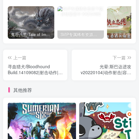
鬼谷八荒/Tale of Immortal v1.2.105.259|角色扮演|容量27.4GB|免安装绿色中文版
SVIP专属稀有资源下载 – 持续更新中
上一篇
下一篇
寻血猎犬/Bloodhound
光晕:斯巴达进攻
Build.14109082|射击动作|容
v20220104|动作射击|容量
量27.5GB|免安装绿色中文
2.2GB|免安装绿色中文版
版
其他推荐