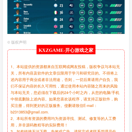
©
版权声明
KXZGAME-
开心游戏之家
1、本站提供的资源都来自互联网或网友投稿，版权争议与本站无
关，所有内容及软件的文章仅限用于学习和研究目的。不得将上
述内容用于商业或者非法用途，否则，一切后果请用户自负，我
们不保证内容的长久可用性，通过使用本站内容随之而来的风险
与本站无关，您必须在下载后的24个小时之内，从您的电脑/手机
中彻底删除上述内容。如果您喜欢该程序，请支持正版软件，购
买注册，得到更好的正版服务。侵删请致信E-mail：
b2313853@gmail.com.
2、本站所有资源的费用均为资源寻找、测试、修复等的人工费
用，并非源码教程等的实际费用！
3、如有链接无法下载、失效或广告，请留言或者联系管理员处