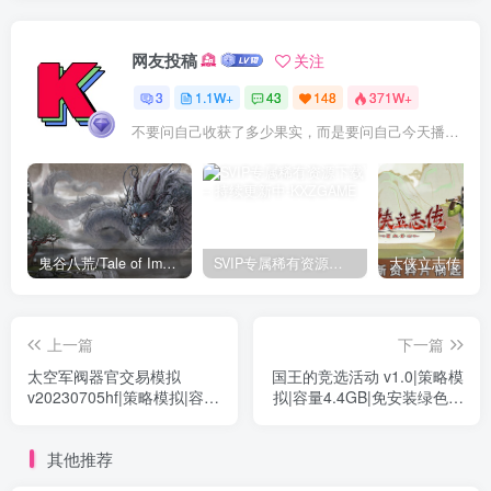
网友投稿
关注
3
1.1W+
43
148
371W+
不要问自己收获了多少果实，而是要问自己今天播种了多少种子
鬼谷八荒/Tale of Immortal v1.2.105.259|角色扮演|容量27.4GB|免安装绿色中文版
SVIP专属稀有资源下载 – 持续更新中
上一篇
下一篇
太空军阀器官交易模拟
国王的竞选活动 v1.0|策略模
v20230705hf|策略模拟|容量
拟|容量4.4GB|免安装绿色中
1.2GB|免安装绿色中文版
文版
其他推荐