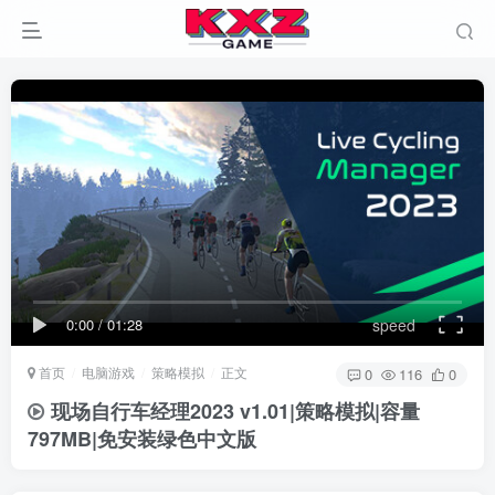
0:00
/
01:28
speed
首页
电脑游戏
策略模拟
正文
0
116
0
现场自行车经理2023 v1.01|策略模拟|容量
797MB|免安装绿色中文版