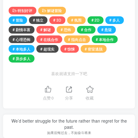
特别好评
解谜冒险
# 冒险
# 独立
# 3D
# 氛围
# 2D
# 多人
# 剧情丰富
# 解谜
# 恐怖
# 合作
# 悬疑
# 心理恐怖
# 在线合作
# 指向点击
# 本地合作
# 本地多人
# 超现实
# 惊悚
# 密室逃脱
# 异步多人
喜欢就请支持一下吧
点赞
0
分享
收藏
We’d better struggle for the future rather than regret for the
past.
如果后悔过去，不如奋斗将来