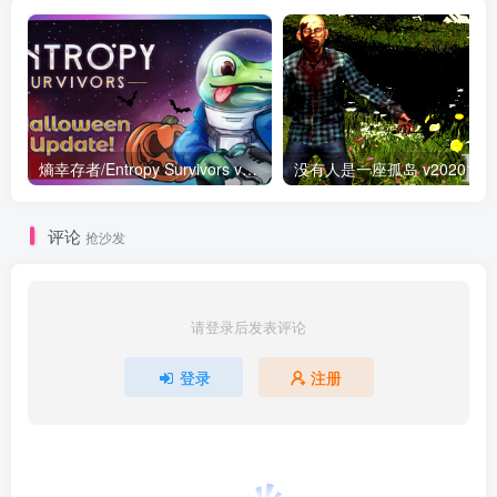
熵幸存者/Entropy Survivors v1.5.2.24984|动作冒险|容量4.2G|免安装绿色中文版
没有人是一座孤岛 v2
评论
抢沙发
请登录后发表评论
登录
注册