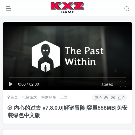
0:00
/
02:00
speed
首页
电脑游戏
特别好评
正文
0
129
0
内心的过去 v7.8.0.0|解谜冒险|容量558MB|免安
装绿色中文版