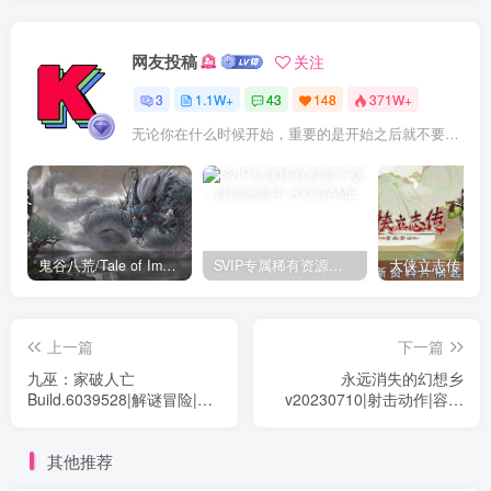
网友投稿
关注
3
1.1W+
43
148
371W+
无论你在什么时候开始，重要的是开始之后就不要停止
鬼谷八荒/Tale of Immortal v1.2.105.259|角色扮演|容量27.4GB|免安装绿色中文版
SVIP专属稀有资源下载 – 持续更新中
上一篇
下一篇
九巫：家破人亡
永远消失的幻想乡
Build.6039528|解谜冒险|容
v20230710|射击动作|容量
量394MB|免安装绿色中文版
1.1GB|免安装绿色中文版
其他推荐