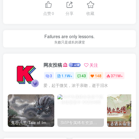
点赞
0
分享
收藏
Failures are only lessons.
失败只是成长的课堂
网友投稿
关注
3
1.1W+
43
148
371W+
爱，起于微笑，浓于亲吻，逝于泪水
鬼谷八荒/Tale of Immortal v1.2.105.259|角色扮演|容量27.4GB|免安装绿色中文版
SVIP专属稀有资源下载 – 持续更新中