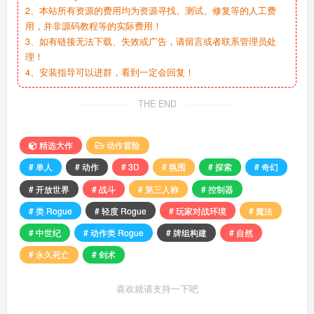
2、本站所有资源的费用均为资源寻找、测试、修复等的人工费
用，并非源码教程等的实际费用！
3、如有链接无法下载、失效或广告，请留言或者联系管理员处
理！
4、安装指导可以进群，看到一定会回复！
THE END
精选大作
动作冒险
# 单人
# 动作
# 3D
# 氛围
# 探索
# 奇幻
# 开放世界
# 战斗
# 第三人称
# 控制器
# 类 Rogue
# 轻度 Rogue
# 玩家对战环境
# 魔法
# 中世纪
# 动作类 Rogue
# 牌组构建
# 自然
# 永久死亡
# 剑术
喜欢就请支持一下吧