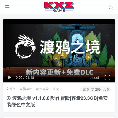
0:00
/
01:18
speed
首页
电脑游戏
动作冒险
正文
0
269
0
渡鸦之境 v1.1.0.0|动作冒险|容量23.3GB|免安
装绿色中文版