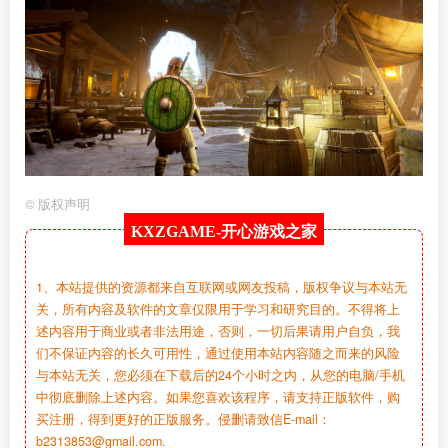
©
版权声明
KXZGAME-
开心游戏之家
1、本站提供的资源都来自互联网或网友投稿，版权争议与本站无
关，所有内容及软件的文章仅限用于学习和研究目的。不得将上
述内容用于商业或者非法用途，否则，一切后果请用户自负，我
们不保证内容的长久可用性，通过使用本站内容随之而来的风险
与本站无关，您必须在下载后的24个小时之内，从您的电脑/手机
中彻底删除上述内容。如果您喜欢该程序，请支持正版软件，购
买注册，得到更好的正版服务。侵删请致信E-mail：
b2313853@gmail.com.