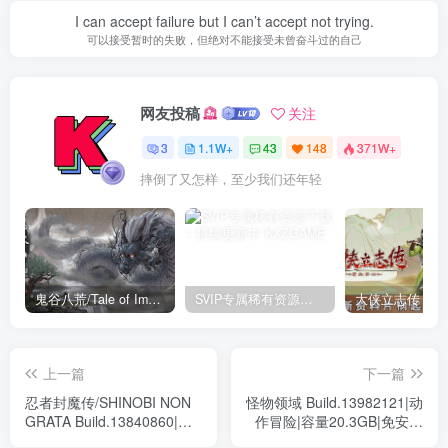
I can accept failure but I can’t accept not trying.
可以接受暂时的失败，但绝对不能接受未曾奋斗过的自己
网友投稿
关注
3
1.1W+
43
148
371W+
摔倒了又怎样，至少我们还年轻
鬼谷八荒/Tale of Immortal v1.2.105.259|角色扮演|容量27.4GB|免安装绿色中文版
SVIP专属稀有资源下载 – 持续更新中
上一篇
下一篇
忍者封魔传/SHINOBI NON
怪物领域 Build.13982121|动
GRATA Build.13840860|动
作冒险|容量20.3GB|免安装
作冒险|容量356MB|免安装
绿色中文版