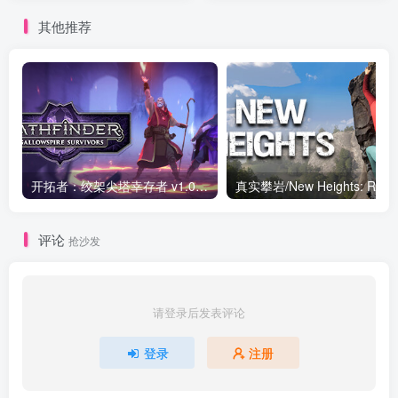
绿色中文版
其他推荐
开拓者：绞架尖塔幸存者 v1.0.3179|动作冒险|容量3.1GB|免安装绿色中文版
真实攀岩/New Heights:
评论
抢沙发
请登录后发表评论
登录
注册