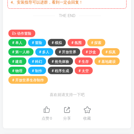
4、安装指导可以进群，看到一定会回复！
THE END
动作冒险
# 单人
# 冒险
# 模拟
# 氛围
# 探索
# 第一人称
# 多人
# 开放世界
# 沙盒
# 拟真
# 建造
# 科幻
# 抢先体验
# 生存
# 基地建设
# 物理
# 制作
# 程序生成
# 太空
# 开放世界生存制作
喜欢就请支持一下吧
点赞
0
分享
收藏