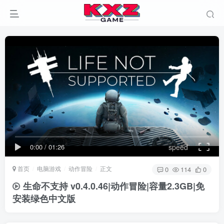
0:00
/
01:26
speed
首页
电脑游戏
动作冒险
正文
0
114
0
生命不支持 v0.4.0.46|动作冒险|容量2.3GB|免
安装绿色中文版