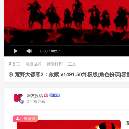
0:00
/
00:57
首页
电脑游戏
特别好评
正文
荒野大镖客2：救赎 v1491.50终极版|角色扮演|容
网友投稿
2年前更新
付费资源