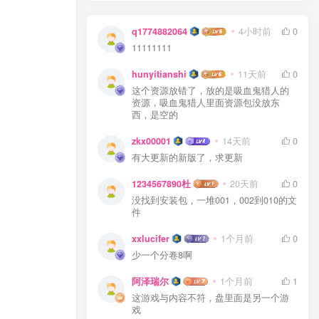
q1774882064
4小时前
0
11111111
hunyitianshi
11天前
0
这个资源放错了，放的是吸血鬼猎人的
资源，吸血鬼猎人里面资源包没放东
西，是空的
zkx00001
14天前
0
有大更新的新版了，求更新
1234567890杜
20天前
0
没找到安装包，一堆001，002到010的文
件
xxlucifer
1个月前
0
少一个分卷8啊
阿泽瑞尔
1个月前
1
这游戏与内容不符，盘里面是另一个游
戏