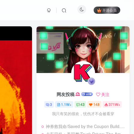
开通会员
网友投稿
关注
3
1.1W+
43
148
371W+
我只有笑的很欢，忧伤才不会被看穿
神券救我命/Saved by the Coupon Build.23925962|休闲益智|容量273B|免安装绿色中文版