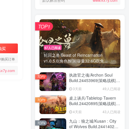
默认解压密码
www.kx7y.com
TOP1
67人已阅读
购买
轮回之兽/Beast of Reincarnation
存购买订单
v1.0.5.0|角色扮演|容量32.6GB|免...
kx7y.com
执政官之魂/Archon Soul
TOP2
Build.24453969|策略战棋|容
量3GB|免安装绿色中文版
3天前
49人已阅读
桌上谈兵/Tabletop Tavern
TOP3
Build.24420895|策略战棋|容
量5.9GB|免安装绿色中文版
4天前
43人已阅读
九山：狼之城/Kusan : City
TOP4
of Wolves Build.24414028|