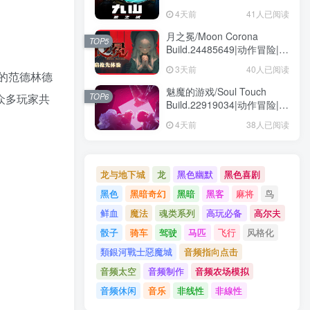
动作冒险|容量1.6GB|免安装
4天前
41人已阅读
绿色中文版
月之冕/Moon Corona
TOP5
Build.24485649|动作冒险|容
量12.1GB|免安装绿色中文版
3天前
40人已阅读
狼藉的范德林德
魅魔的游戏/Soul Touch
TOP6
与众多玩家共
Build.22919034|动作冒险|容
量57.5GB|免安装绿色中文版
4天前
38人已阅读
龙与地下城
龙
黑色幽默
黑色喜剧
黑色
黑暗奇幻
黑暗
黑客
麻将
鸟
鲜血
魔法
魂类系列
高玩必备
高尔夫
骰子
骑车
驾驶
马匹
飞行
风格化
類銀河戰士惡魔城
音频指向点击
音频太空
音频制作
音频农场模拟
音频休闲
音乐
非线性
非線性