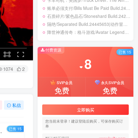
卡车司机：美国梦/Truck Driver: The American Dream Build.24390879|模拟经营|容量19.5GB|免安装绿色中文版
账单必须支付/Bills Must Be Paid Build.24451921|动作冒险|容量1.4GB|免安装绿色中文版
石质碎片/紫色晶石/Stoneshard Build.24221199|角色扮演|容量887B|免安装绿色中文版
隔绝/Separated Build.24445653|动作冒险|容量8.1GB|免安装绿色中文版
降世神通传奇：格斗游戏/Avatar Legends: The Fighting Game Build.24421547|动作冒险|容量8.2GB|免安装绿色中文版
付费资源
已售 15
8
❤
1074
2
SVIP会员
永久SVIP会员
免费
免费
私信
立即购买
您当前未登录！建议登陆后购买，可保存购买订
单
已售 15
演|容量119.4GB|免安装绿色中文版