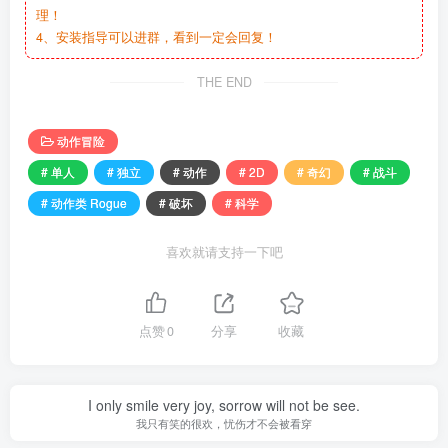
理！
4、安装指导可以进群，看到一定会回复！
THE END
动作冒险
# 单人
# 独立
# 动作
# 2D
# 奇幻
# 战斗
# 动作类 Rogue
# 破坏
# 科学
喜欢就请支持一下吧
点赞
0
分享
收藏
I only smile very joy, sorrow will not be see.
我只有笑的很欢，忧伤才不会被看穿