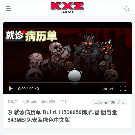
0:00
/
00:49
speed
首页
电脑游戏
动作冒险
正文
0
168
0
就诊病历单 Build.11508059|动作冒险|容量
843MB|免安装绿色中文版