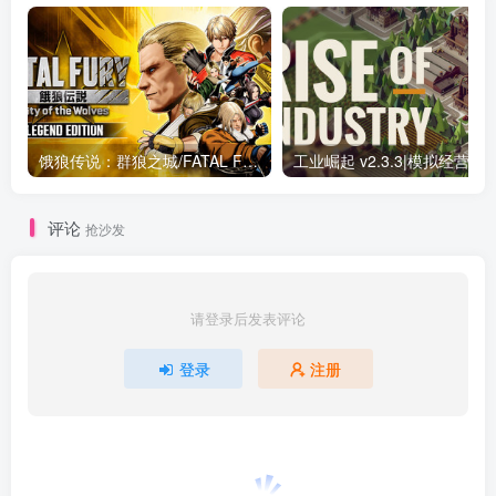
饿狼传说：群狼之城/FATAL FURY: City of the Wolves v2.0.1|动作冒险|容量42.9GB|免安装绿色中文版
工业崛起 v2.3.3|模拟
评论
抢沙发
请登录后发表评论
登录
注册