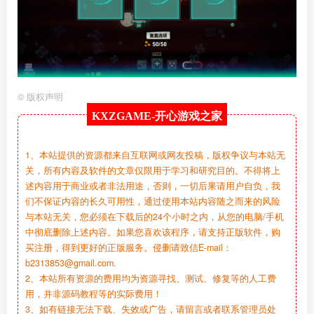
©
版权声明
KXZGAME-
开心游戏之家
1、本站提供的资源都来自互联网或网友投稿，版权争议与本站无
关，所有内容及软件的文章仅限用于学习和研究目的。不得将上
述内容用于商业或者非法用途，否则，一切后果请用户自负，我
们不保证内容的长久可用性，通过使用本站内容随之而来的风险
与本站无关，您必须在下载后的24个小时之内，从您的电脑/手机
中彻底删除上述内容。如果您喜欢该程序，请支持正版软件，购
买注册，得到更好的正版服务。侵删请致信E-mail：
b2313853@gmail.com.
2、本站所有资源的费用均为资源寻找、测试、修复等的人工费
用，并非源码教程等的实际费用！
3、如有链接无法下载、失效或广告，请留言或者联系管理员处