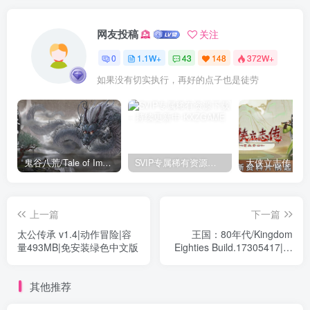
网友投稿
关注
0
1.1W+
43
148
372W+
如果没有切实执行，再好的点子也是徒劳
鬼谷八荒/Tale of Immortal v1.2.105.259|角色扮演|容量27.4GB|免安装绿色中文版
SVIP专属稀有资源下载 – 持续更新中
上一篇
下一篇
太公传承 v1.4|动作冒险|容
王国：80年代/Kingdom
量493MB|免安装绿色中文版
Eighties Build.17305417|动
作冒险|容量2GB|免安装绿色
中文版
其他推荐