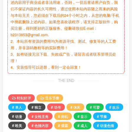
述内容用于商业或者非法用途，否则，一切后果请用户自负，我
们不保证内容的长久可用性，通过使用本站内容随之而来的风险
与本站无关，您必须在下载后的24个小时之内，从您的电脑/手机
中彻底删除上述内容。如果您喜欢该程序，请支持正版软件，购
买注册，得到更好的正版服务。侵删请致信E-mail：
b2313853@gmail.com.
2、本站所有资源的费用均为资源寻找、测试、修复等的人工费
用，并非源码教程等的实际费用！
3、如有链接无法下载、失效或广告，请留言或者联系管理员处
理！
4、安装指导可以进群，看到一定会回复！
THE END
特别好评
音乐节奏
# 单人
# 独立
# 动作
# 休闲
# 可爱
# 欢乐
# 动漫
# 女性主角
# 街机
# 音乐
# 节奏
# 唯美
# 色情内容
# 裸露
# 成人
# 动漫色情