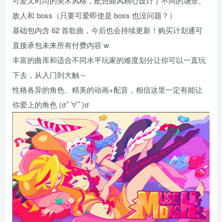
可爱又时尚的美术风格，配合曲风精心设计了不同的场景、
敌人和 boss（只要可爱即使是 boss 也没问题？）
基础包内含 62 首歌曲，今后也会持续更新！购买计划通可
直接承包未来所有付费内容 w
丰富的曲库和适合不同水平玩家的难度划分让你可以一直玩
下去，从入门到大触～
性格各异的角色、精美的动画+配音，相信这里一定有能让
你爱上的角色 (σﾟ∀ﾟ)σ