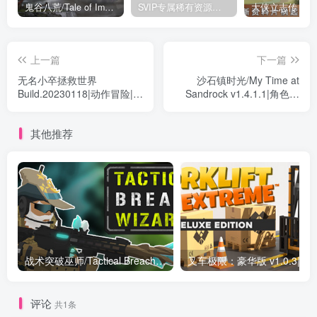
鬼谷八荒/Tale of Immortal v1.2.105.259|角色扮演|容量27.4GB|免安装绿色中文版
SVIP专属稀有资源下载 – 持续更新中
上一篇
下一篇
无名小卒拯救世界
沙石镇时光/My Time at
Build.20230118|动作冒险|容
Sandrock v1.4.1.1|角色扮
量865MB|免安装绿色中文版
演|容量27.9GB|免安装绿色
中文版
其他推荐
战术突破巫师/Tactical Breach Wizards Build.15683998|策略战棋|容量3.4GB|免安装绿色英文版
叉车极限：豪华版 v1.0.3|休闲益智|容量901
评论
共1条