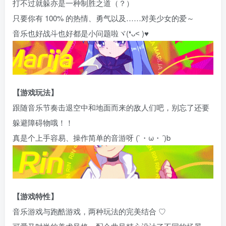
打不过就躲亦是一种制胜之道（？）
只要你有 100% 的热情、勇气以及……对美少女的爱～
音乐也好战斗也好都是小问题啦ヾ(❛ᴗ˂ )♥
【游戏玩法】
跟随音乐节奏击退空中和地面而来的敌人们吧，别忘了还要
躲避障碍物哦！！
真是个上手容易、操作简单的音游呀 (`・ω・´)b
【游戏特性】
音乐游戏与跑酷游戏，两种玩法的完美结合 ♡