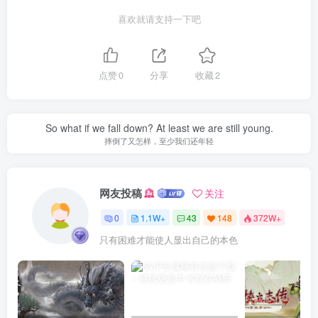
喜欢就请支持一下吧
点赞
0
分享
收藏
2
So what if we fall down? At least we are still young.
摔倒了又怎样，至少我们还年轻
网友投稿
关注
0
1.1W+
43
148
372W+
只有困难才能使人显出自己的本色