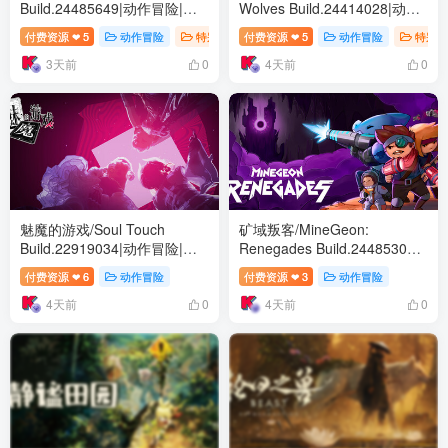
Build.24485649|动作冒险|容
Wolves Build.24414028|动作
量12.1GB|免安装绿色中文版
冒险|容量1.6GB|免安装绿色中
付费资源
5
动作冒险
特别好评
付费资源
5
动作冒险
特别好
❤
❤
文版
3天前
4天前
0
0
魅魔的游戏/Soul Touch
矿域叛客/MineGeon:
Build.22919034|动作冒险|容
Renegades Build.24485304|
量57.5GB|免安装绿色中文版
动作冒险|容量781B|免安装绿
付费资源
6
动作冒险
付费资源
3
动作冒险
❤
❤
色中文版
4天前
4天前
0
0