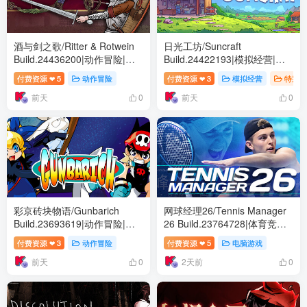
酒与剑之歌/Ritter & Rotwein
日光工坊/Suncraft
Build.24436200|动作冒险|容
Build.24422193|模拟经营|容
量4.9GB|免安装绿色中文版
量364B|免安装绿色中文版
付费资源
5
动作冒险
付费资源
3
模拟经营
特别好
❤
❤
前天
前天
0
0
彩京砖块物语/Gunbarich
网球经理26/Tennis Manager
Build.23693619|动作冒险|容
26 Build.23764728|体育竞速|
量628B|免安装绿色中文版
容量4.1GB|免安装绿色中文版
付费资源
3
动作冒险
付费资源
5
电脑游戏
❤
❤
前天
2天前
0
0