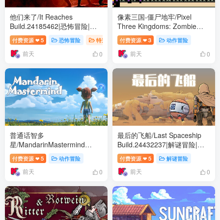
他们来了/It Reaches
像素三国-僵尸地牢/Pixel
Build.24185462|恐怖冒险|容
Three Kingdoms: Zombie
量5GB|免安装绿色中文版
Dungeon Build.24007867|动
付费资源
5
恐怖冒险
特别好评
付费资源
3
动作冒险
❤
❤
作冒险|容量354B|免安装绿色
前天
前天
中文版
0
0
普通话智多
最后的飞船/Last Spaceship
星/MandarinMastermind
Build.24432237|解谜冒险|容
Build.24053068|动作冒险|容
量1.7GB|免安装绿色中文版
付费资源
5
动作冒险
付费资源
5
解谜冒险
❤
❤
量5.5GB|免安装绿色中文版
前天
前天
0
0