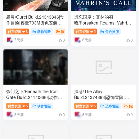
愚灵/Gurei Build.24343846|动
遗忘国度：瓦林的召
作冒险|容量793MB|免安装绿
唤/Forsaken Realms: Vahrin’s
色中文版
Call Build.24413366|角色扮
付费资源
3
动作冒险
特别好评
付费资源
5
角色扮演
❤
❤
演|容量19.6GB|免安装绿色中
7天前
8天前
文版
0
0
铁门之下/Beneath the Iron
深巷/The Alley
Gate Build.24140680|动作冒
Build.24374863|恐怖冒险|容
险|容量5.7GB|免安装绿色中文
量7.1GB|免安装绿色中文版
付费资源
5
动作冒险
付费资源
5
恐怖冒险
特别好
❤
❤
版
8天前
8天前
0
0