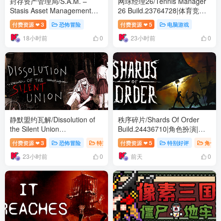
封存资产管理局/S.A.M. –
网球经理26/Tennis Manager
Stasis Asset Management
26 Build.23764728|体育竞速|
Build.24291086|恐怖冒险|容
容量4.1GB|免安装绿色中文版
付费资源
3
恐怖冒险
付费资源
5
电脑游戏
❤
❤
量399B|免安装绿色中文版
18小时前
23小时前
0
0
静默盟约瓦解/Dissolution of
秩序碎片/Shards Of Order
the Silent Union
Build.24436710|角色扮演|容
Build.24450155|恐怖冒险|容
量2.9GB|免安装绿色中文版
付费资源
3
恐怖冒险
特别好评
付费资源
5
特别好评
角色扮
❤
❤
量1GB|免安装绿色中文版
23小时前
前天
0
0