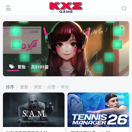
冒险
共5193篇
排序
更新
浏览
点赞
评论