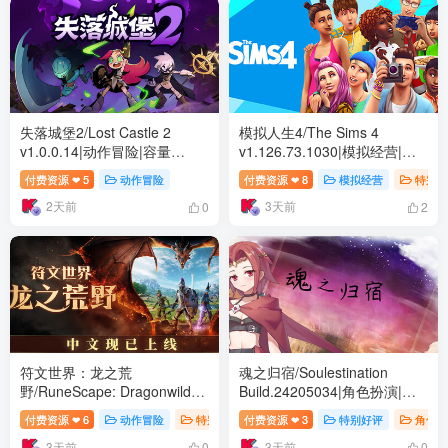
失落城堡2/Lost Castle 2
模拟人生4/The Sims 4
v1.0.0.14|动作冒险|容量
v1.126.73.1030|模拟经营|容
1.7GB|免安装绿色中文版
量80.6GB|免安装绿色中文版
付费资源
5
动作冒险
付费资源
8
模拟经营
特别好
❤
❤
2天前
3天前
0
2
符文世界：龙之荒
魂之归宿/Soulestination
野/RuneScape: Dragonwilds
Build.24205034|角色扮演|容
Build.24430577|动作冒险|容
量372B|免安装绿色中文版
付费资源
6
动作冒险
特别好评
付费资源
3
特别好评
角色扮
❤
❤
量33.9GB|免安装绿色中文版
3天前
3天前
0
0