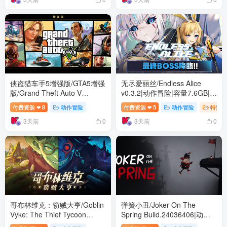
侠盗猎车手5增强版/GTA5增强
无尽爱丽丝/Endless Alice
版/Grand Theft Auto V
v0.3.2|动作冒险|容量7.6GB|免
Enhanced v1158.13增强版|动
安装绿色中文版
付费资源
8
动作冒险
付费资源
5
动作冒险
特别好
❤
❤
作冒险|容量98.5GB|免安装绿
3天前
3天前
色中文版
0
0
哥布林维克：窃贼大亨/Goblin
弹簧小丑/Joker On The
Vyke: The Thief Tycoon
Spring Build.24036406|动作
v1.1.4|动作冒险|容量2GB|免
冒险|容量3GB|免安装绿色中