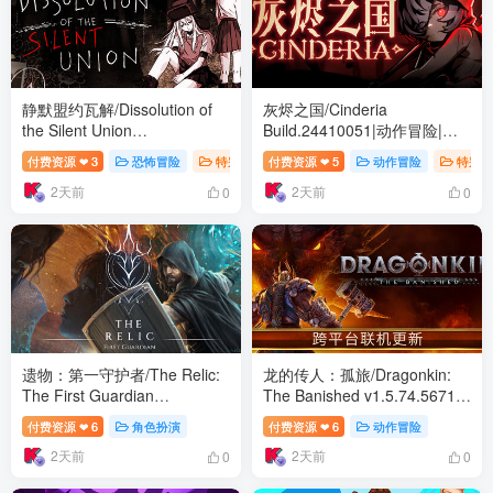
静默盟约瓦解/Dissolution of
灰烬之国/Cinderia
the Silent Union
Build.24410051|动作冒险|容
Build.24450155|恐怖冒险|容
量9.4GB|免安装绿色中文版
付费资源
3
恐怖冒险
特别好评
付费资源
5
动作冒险
特别好
❤
❤
量1GB|免安装绿色中文版
2天前
2天前
0
0
遗物：第一守护者/The Relic:
龙的传人：孤旅/Dragonkin:
The First Guardian
The Banished v1.5.74.56713|
Build.24490698|角色扮演|容
动作冒险|容量39.2GB|免安装
付费资源
6
角色扮演
付费资源
6
动作冒险
❤
❤
量29.4GB|免安装绿色中文版
绿色中文版
2天前
2天前
0
0