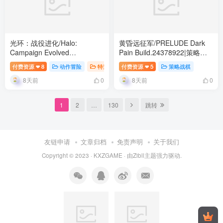
光环：战役进化/Halo:
黄昏远征军/PRELUDE Dark
Campaign Evolved
Pain Build.24378922|策略战
Build.24098876|动作冒险|容
棋|容量5.7GB|免安装绿色中文
付费资源
8
动作冒险
特别好评
付费资源
5
策略战棋
❤
❤
量76GB|免安装绿色中文版
版
8天前
8天前
0
0
1
2
…
130
跳转
友链申请
文章归档
免责声明
关于我们
Copyright © 2023 ·
KXZGAME
· 由Zibll主题强力驱动.