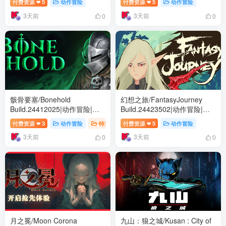
付费资源
5
动作冒险
付费资源
5
动作冒险
❤
❤
安装绿色中文版
文版
3天前
3天前
0
0
骸骨要塞/Bonehold
幻想之旅/FantasyJourney
Build.24412025|动作冒险|容
Build.24423502|动作冒险|容
量778B|免安装绿色中文版
量7.6GB|免安装绿色中文版
付费资源
3
动作冒险
特别好评
付费资源
5
动作冒险
❤
❤
3天前
3天前
0
0
月之冕/Moon Corona
九山：狼之城/Kusan : City of