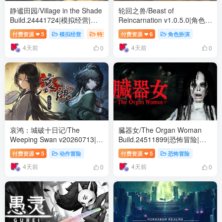
静谧田园/Village in the Shade
轮回之兽/Beast of
Build.24441724|模拟经营|容
Reincarnation v1.0.5.0|角色扮
量8GB|免安装绿色中文版
演|容量32.6GB|免安装绿色中
付费资源
5
模拟经营
特别好评
付费资源
6
角色扮演
❤
❤
文版
4天前
4天前
0
0
哀鸿：城破十日记/The
臓器女/The Organ Woman
Weeping Swan v20260713|动
Build.24511899|恐怖冒险|容
作冒险|容量5.1GB|免安装绿色
量4.3GB|免安装绿色中文版
付费资源
5
动作冒险
付费资源
5
恐怖冒险
❤
❤
中文版
4天前
4天前
0
0